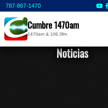
787-867-1470
Cumbre 1470am
1470am & 106.3fm
Noticias