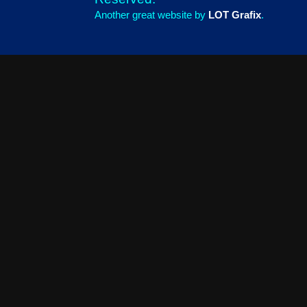
Another great website by
LOT Grafix
.